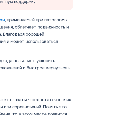
венную поддержку.
он
, применяемый при патологиях
ущения, облегчает подвижность и
а. Благодаря хорошей
ия и может использоваться
дхода позволяет ускорить
осложнений и быстрее вернуться к
ожет оказаться недостаточно в их
и или соревнований. Понять это
блена, то в этом месте появится