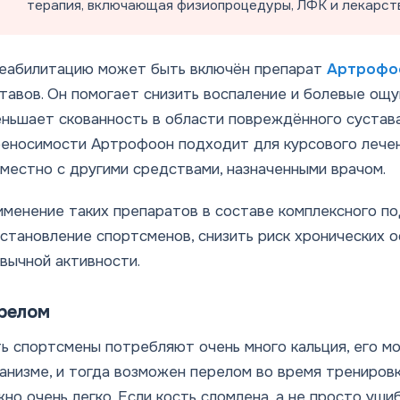
терапия, включающая физиопроцедуры, ЛФК и лекарст
реабилитацию может быть включён препарат
Артрофо
тавов. Он помогает снизить воспаление и болевые ощ
ньшает скованность в области повреждённого сустав
еносимости Артрофоон подходит для курсового лечен
местно с другими средствами, назначенными врачом.
менение таких препаратов в составе комплексного по
становление спортсменов, снизить риск хронических 
вычной активности.
релом
ь спортсмены потребляют очень много кальция, его м
анизме, и тогда возможен перелом во время тренировк
но очень легко. Если кость сломлена, а не просто уши