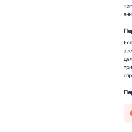
пом
вни
Пе
Есл
все
дал
при
спр
Пе