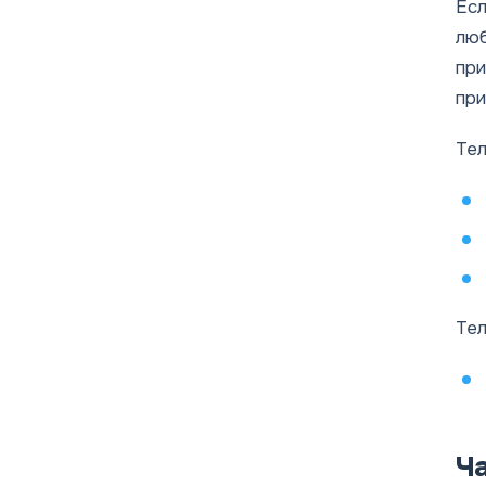
Есл
люб
при
при
Тел
Тел
Ч