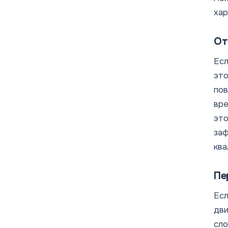
хар
От
Есл
это
пов
вре
это
заф
ква
Пе
Есл
дви
сло