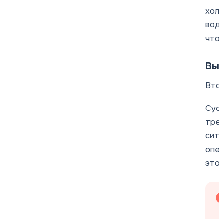
хол
вод
что
Вы
Вто
Сус
тре
сит
опе
это