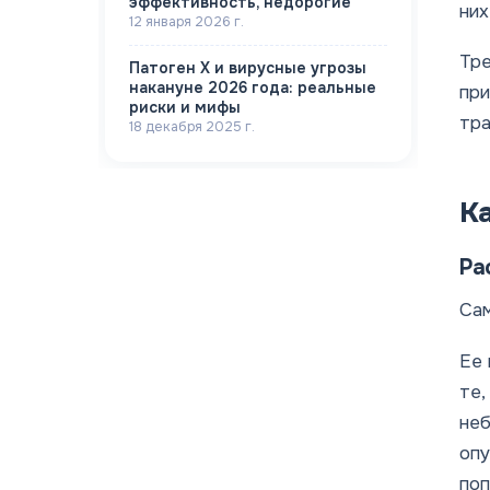
эффективность, недорогие
них
12 января 2026 г.
Тре
Патоген X и вирусные угрозы
накануне 2026 года: реальные
при
риски и мифы
тра
18 декабря 2025 г.
К
Ра
Сам
Ее 
те,
неб
опу
поп