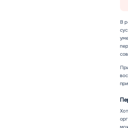
В 
сус
уме
пер
сов
При
вос
при
Пе
Хот
орг
мож