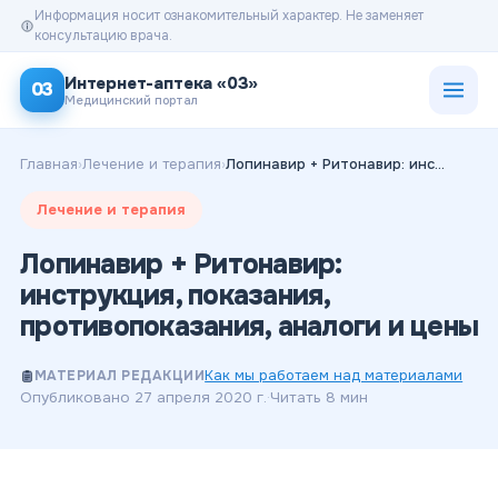
Информация носит ознакомительный характер. Не заменяет
консультацию врача.
Открыт
Интернет-аптека «03»
03
Медицинский портал
Главная
›
Лечение и терапия
›
Лопинавир + Ритонавир: инструкция, показания, противопоказания, аналоги и цены
Лечение и терапия
Лопинавир + Ритонавир:
инструкция, показания,
противопоказания, аналоги и цены
Как мы работаем над материалами
МАТЕРИАЛ РЕДАКЦИИ
Опубликовано
27 апреля 2020 г.
·
Читать
8
мин