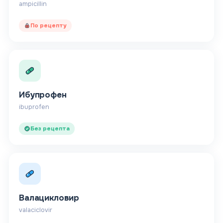
ampicillin
По рецепту
Ибупрофен
ibuprofen
Без рецепта
Валацикловир
valaciclovir