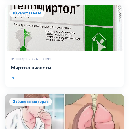
Лекарства на М
16 января 2024 г.
·
7
мин
Миртол аналоги
Заболевания горла