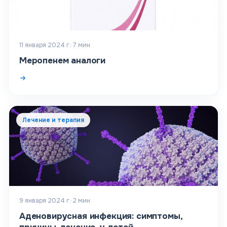
11 января 2024 г.
·
7
мин
Меропенем аналоги
Лечение и терапия
9 января 2024 г.
·
2
мин
Аденовирусная инфекция: симптомы,