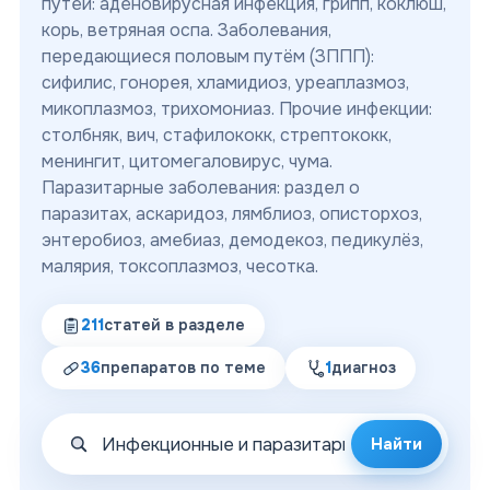
путей: аденовирусная инфекция, грипп, коклюш,
корь, ветряная оспа. Заболевания,
передающиеся половым путём (ЗППП):
сифилис, гонорея, хламидиоз, уреаплазмоз,
микоплазмоз, трихомониаз. Прочие инфекции:
столбняк, вич, стафилококк, стрептококк,
менингит, цитомегаловирус, чума.
Паразитарные заболевания: раздел о
паразитах, аскаридоз, лямблиоз, описторхоз,
энтеробиоз, амебиаз, демодекоз, педикулёз,
малярия, токсоплазмоз, чесотка.
211
статей
в разделе
36
препаратов
по теме
1
диагноз
Найти