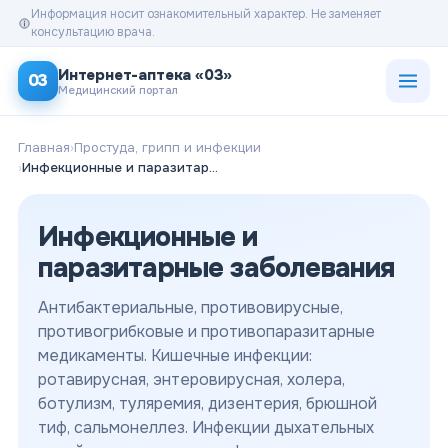
Информация носит ознакомительный характер. Не заменяет
консультацию врача.
Открыт
Интернет-аптека «03»
03
Медицинский портал
Главная
›
Простуда, грипп и инфекции
›
Инфекционные и паразитарные заболевания
Инфекционные и
паразитарные заболевания
Антибактериальные, противовирусные,
противогрибковые и противопаразитарные
медикаменты. Кишечные инфекции:
ротавирусная, энтеровирусная, холера,
ботулизм, туляремия, дизентерия, брюшной
тиф, сальмонеллез. Инфекции дыхательных