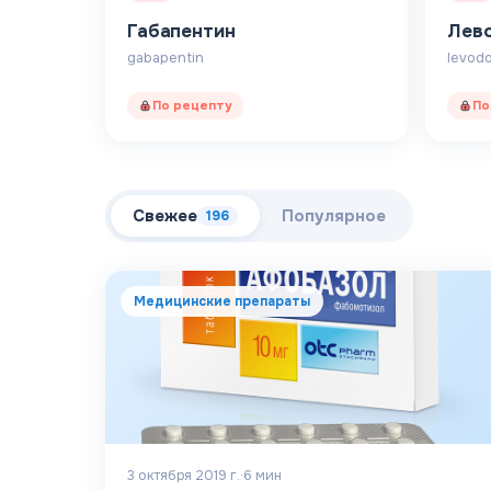
Габапентин
Лев
gabapentin
levod
По рецепту
По
Свежее
Популярное
196
Медицинские препараты
3 октября 2019 г.
·
6
мин