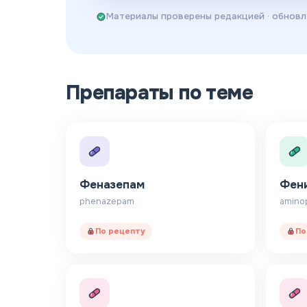
Материалы проверены редакцией
· обнов
Препараты по теме
Феназепам
Фен
phenazepam
aminop
По рецепту
По