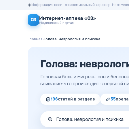
Информация носит ознакомительный характер. Не заменя
Интернет-аптека «03»
03
Медицинский портал
Главная
›
Голова: неврология и психика
Голова: невролог
Головная боль и мигрень, сон и бессонн
внимание: что происходит с нервной си
196
статей
в разделе
55
препа