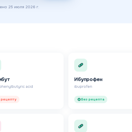
лено
25 июля 2026 г.
ибут
Ибупрофен
henylbutyric acid
ibuprofen
 рецепту
Без рецепта