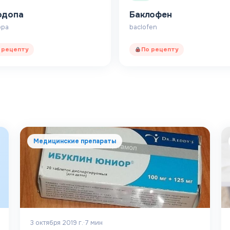
одопа
Баклофен
opa
baclofen
 рецепту
По рецепту
Медицинские препараты
3 октября 2019 г.
·
7
мин