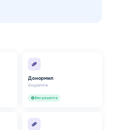
Донормил
doxylamine
Без рецепта