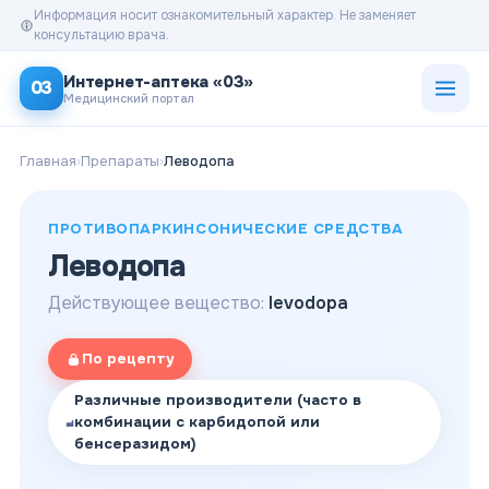
Информация носит ознакомительный характер. Не заменяет
консультацию врача.
Открыт
Интернет-аптека «03»
03
Медицинский портал
Главная
›
Препараты
›
Леводопа
ПРОТИВОПАРКИНСОНИЧЕСКИЕ СРЕДСТВА
Леводопа
Действующее вещество:
levodopa
По рецепту
Различные производители (часто в
комбинации с карбидопой или
бенсеразидом)