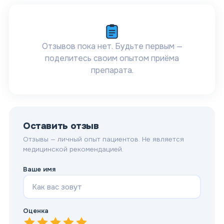
Отзывов пока нет. Будьте первым —
поделитесь своим опытом приёма
препарата.
Оставить отзыв
Отзывы — личный опыт пациентов. Не является
медицинской рекомендацией.
Ваше имя
Оценка
1
—
2
Очень плохо
—
3
Плохо
—
4
Нормально
—
5
Хорошо
—
Отлично