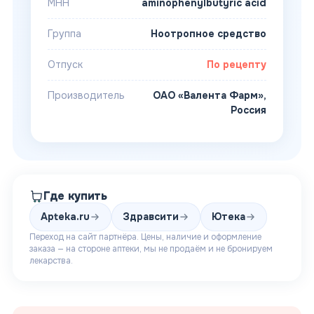
МНН
aminophenylbutyric acid
Группа
Ноотропное средство
Отпуск
По рецепту
Производитель
ОАО «Валента Фарм»,
Россия
Где купить
Apteka.ru
Здравсити
Ютека
Переход на сайт партнёра. Цены, наличие и оформление
заказа — на стороне аптеки, мы не продаём и не бронируем
лекарства.