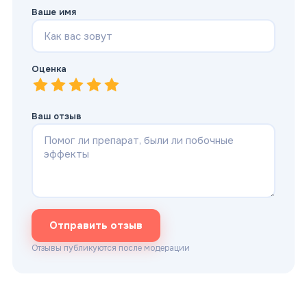
Ваше имя
Оценка
1
—
2
Очень плохо
—
3
Плохо
—
4
Нормально
—
5
Хорошо
—
Отлично
Ваш отзыв
Отправить отзыв
Отзывы публикуются после модерации