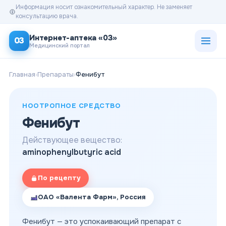
Информация носит ознакомительный характер. Не заменяет
консультацию врача.
Открыт
Интернет-аптека «03»
03
Медицинский портал
Главная
›
Препараты
›
Фенибут
НООТРОПНОЕ СРЕДСТВО
Фенибут
Действующее вещество:
aminophenylbutyric acid
По рецепту
ОАО «Валента Фарм», Россия
Фенибут — это успокаивающий препарат с