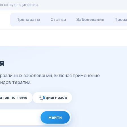
ет консультацию врача.
Препараты
Статьи
Заболевания
Прои
я
 различных заболеваний, включая применение
идов терапии.
атов
по теме
5
диагнозов
Найти