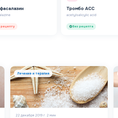
фасалазин
Тромбо АСС
alazine
acetylsalicylic acid
 рецепту
Без рецепта
Лечение и терапия
22 декабря 2019 г.
·
2
мин