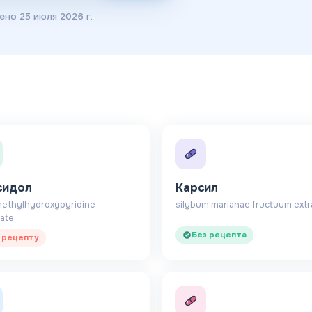
лено
25 июля 2026 г.
сидол
Карсил
methylhydroxypyridine
silybum marianae fructuum extr
ate
Без рецепта
 рецепту