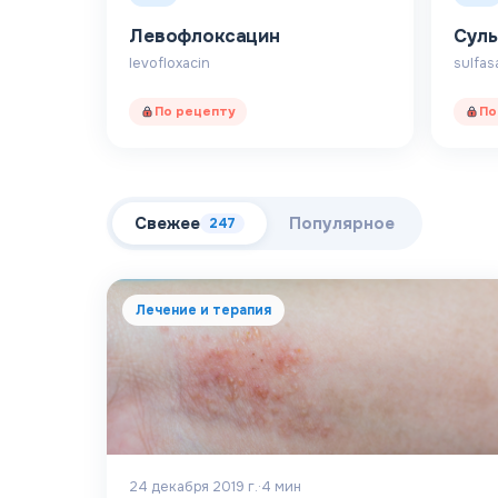
Левофлоксацин
Суль
levofloxacin
sulfas
По рецепту
По
Свежее
Популярное
247
Лечение и терапия
24 декабря 2019 г.
·
4
мин