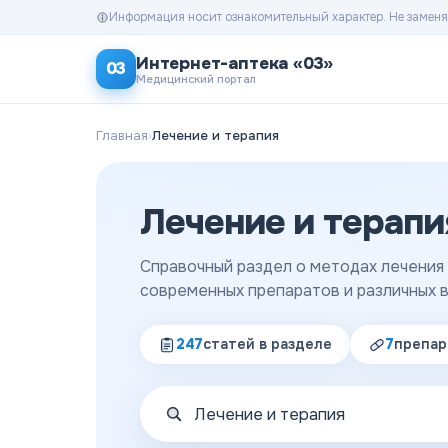
Информация носит ознакомительный характер. Не заменя
Интернет-аптека «03»
03
Медицинский портал
Главная
›
Лечение и терапия
Лечение и терапи
Справочный раздел о методах лечения
современных препаратов и различных в
247
статей
в разделе
7
препар