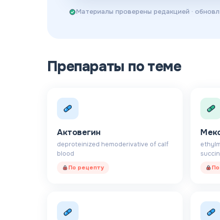
Материалы проверены редакцией
· обнов
Препараты по теме
Актовегин
Мек
deproteinized hemoderivative of calf
ethyl
blood
succin
По рецепту
По