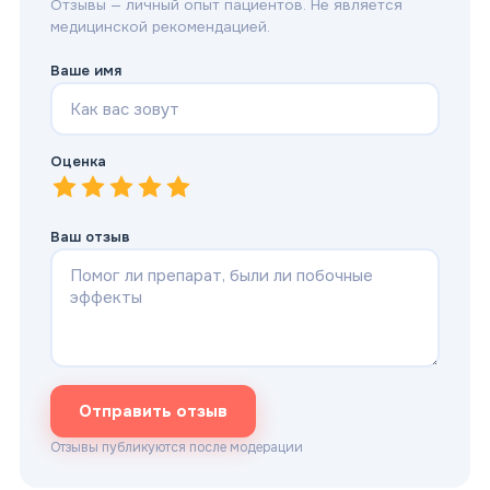
Отзывы — личный опыт пациентов. Не является
медицинской рекомендацией.
Ваше имя
Оценка
1
—
2
Очень плохо
—
3
Плохо
—
4
Нормально
—
5
Хорошо
—
Отлично
Ваш отзыв
Отправить отзыв
Отзывы публикуются после модерации