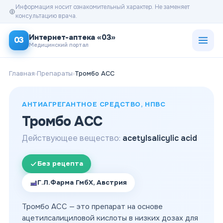
Информация носит ознакомительный характер. Не заменяет
консультацию врача.
Открыт
Интернет-аптека «03»
03
Медицинский портал
Главная
›
Препараты
›
Тромбо АСС
АНТИАГРЕГАНТНОЕ СРЕДСТВО, НПВС
Тромбо АСС
Действующее вещество:
acetylsalicylic acid
Без рецепта
Г.Л.Фарма ГмбХ, Австрия
Тромбо АСС — это препарат на основе
ацетилсалициловой кислоты в низких дозах для