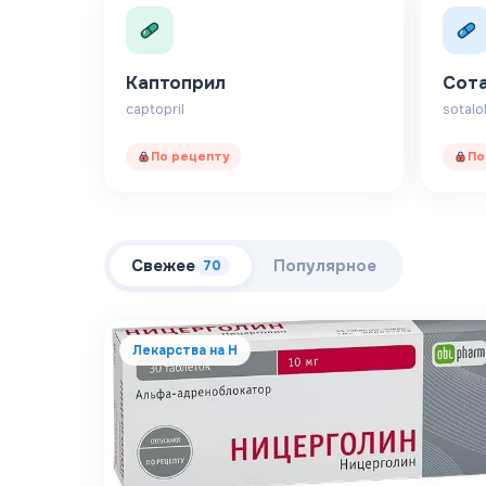
Каптоприл
Сот
captopril
sotalo
По рецепту
По
Свежее
Популярное
70
Лекарства на Н