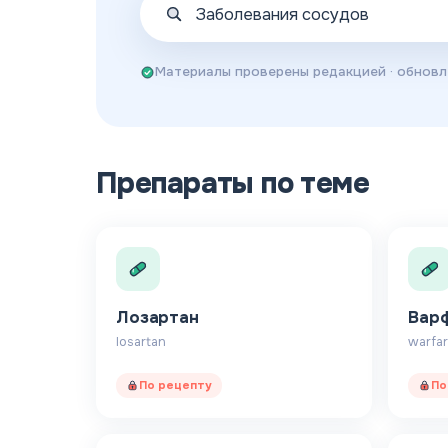
Материалы проверены редакцией
· обнов
Препараты по теме
Лозартан
Вар
losartan
warfar
По рецепту
По