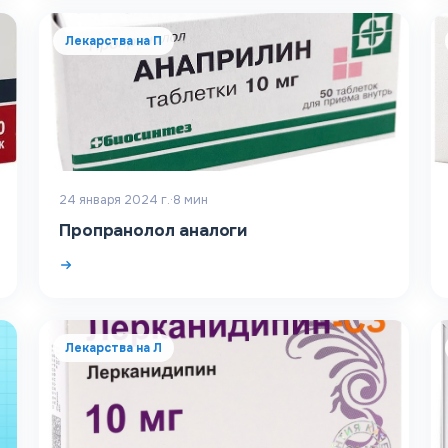
Лекарства на П
24 января 2024 г.
·
8
мин
Пропранолол аналоги
Лекарства на Л