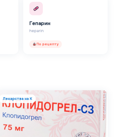
Гепарин
heparin
По рецепту
Лекарства на К