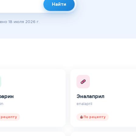
Найти
лено
18 июля 2026 г.
фарин
Эналаприл
in
enalapril
 рецепту
По рецепту