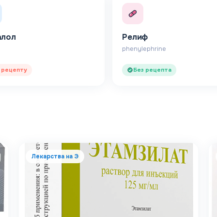
алол
Релиф
l
phenylephrine
 рецепту
Без рецепта
Лекарства на Э