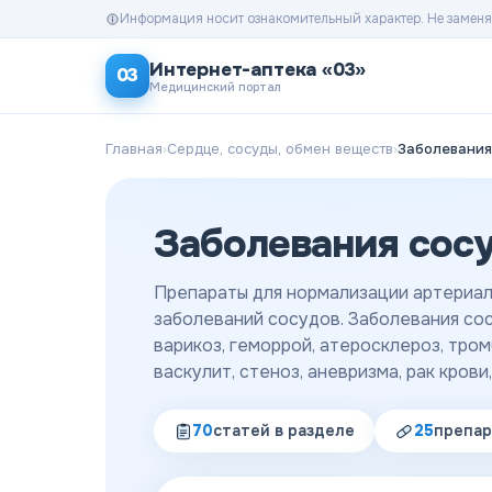
Информация носит ознакомительный характер. Не заменя
Интернет-аптека «03»
03
Медицинский портал
Главная
›
Сердце, сосуды, обмен веществ
›
Заболевания
Заболевания сос
Препараты для нормализации артериал
заболеваний сосудов. Заболевания сосу
варикоз, геморрой, атеросклероз, тром
васкулит, стеноз, аневризма, рак крови
70
статей
в разделе
25
препар