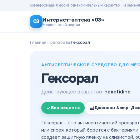
Информация носит ознакомительный характер. Не заменя
Интернет-аптека «03»
03
Медицинский портал
Главная
›
Препараты
›
Гексорал
АНТИСЕПТИЧЕСКОЕ СРЕДСТВО ДЛЯ МЕ
Гексорал
Действующее вещество:
hexetidine
Без рецепта
Джонсон &amp; Джо
Гексорал — это антисептический препарат
или спрея, который борется с бактериями 
создает защитную пленку на слизистой, о