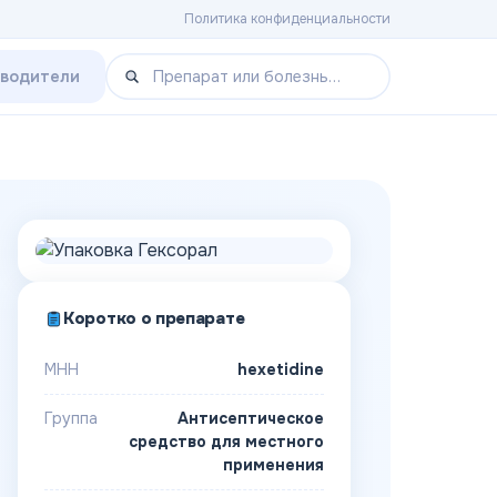
Политика конфиденциальности
зводители
Коротко о препарате
МНН
hexetidine
Группа
Антисептическое
средство для местного
применения