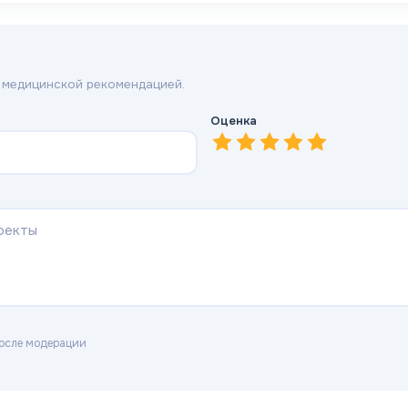
 медицинской рекомендацией.
Оценка
1
—
2
Очень плохо
—
3
Плохо
—
4
Нормально
—
5
Хорошо
—
Отличн
осле модерации