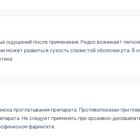
х ощущений после применения. Редко возникает легкое
ии может развиться сухость слизистой оболочки рта. В 
отека.
 риска проглатывания препарата. Противопоказан при по
епарата. Не следует применять при эрозивно-десквамат
рофическом фарингите.