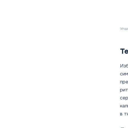
Упа
Т
Из
сим
пре
рит
сер
кал
в т