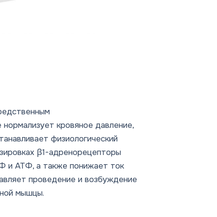
средственным
 нормализует кровяное давление,
танавливает физиологический
озировках β1-адренорецепторы
 и АТФ, а также понижает ток
давляет проведение и возбуждение
чной мышцы.