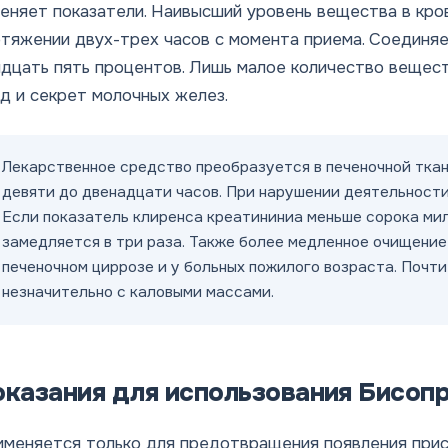
еняет показатели. Наивысший уровень вещества в кр
тяжении двух-трех часов с момента приема. Соединяе
дцать пять процентов. Лишь малое количество вещест
д и секрет молочных желез.
Лекарственное средство преобразуется в печеночной ткан
девяти до двенадцати часов. При нарушении деятельности
Если показатель клиренса креатининиа меньше сорока мил
замедляется в три раза. Также более медленное очищение
печеночном циррозе и у больных пожилого возраста. Почти
незначительно с каловыми массами.
оказания для использования Бисоп
меняется только для предотвращения появления прис