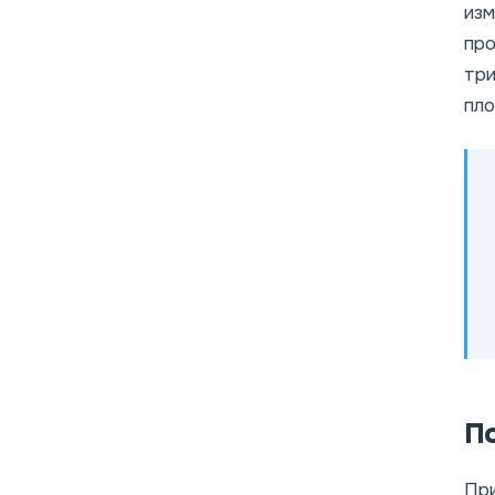
изм
про
три
пло
П
При