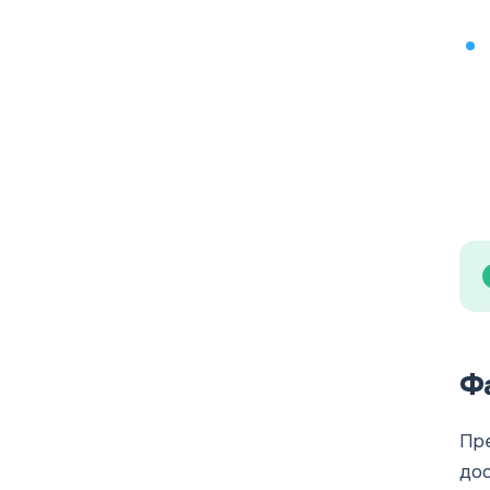
Ф
Пре
дос