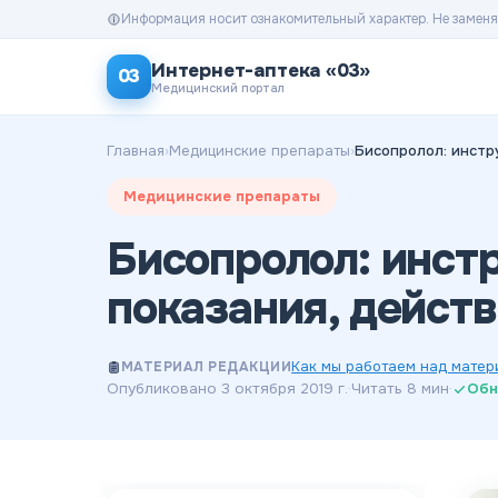
Информация носит ознакомительный характер. Не заменя
Интернет-аптека «03»
03
Медицинский портал
Главная
›
Медицинские препараты
›
Медицинские препараты
Бисопролол: инстр
показания, действ
Как мы работаем над мате
МАТЕРИАЛ РЕДАКЦИИ
Опубликовано
3 октября 2019 г.
·
Читать
8
мин
·
Обн