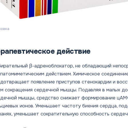
ковка
ерапевтическое действие
бирательный β-адреноблокатор, не обладающий непо
патомиметическим действием. Химическое соединение
дотвращает появление приступов стенокардии и восс
м сокращения сердечной мышцы. Подавляя в малых д
дечной мышцы, средство снижает формирование цАМФ
ьциевых ионов. Уменьшает частоту биения сердца, по
канях, уменьшает сократительную способность серде