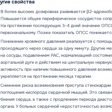
угие свойства
В более высоких дозировках развивается β2-адреноб
Повышается общее периферическое сосудистое сопро
На протяжении последующих 3-4 дней значение ОПС
первоначальному. Позже показатель ОПСС понижаетс
Понижение кровяного давления реализуется с помощь
проходящего через сердце за одну минуту. Другие м
на сосуды, подавлением РАС, нормализацией состоян
аортальной дуги и действием на центральную нервну
активность при наличии повышенного давления возника
укрепляется на протяжении месяца терапии.
Снижение риска возникновения приступа стенокардии
поглощения кислорода сердечной мышцей. Это связан
биения сердца, а также с продлением периода диаст
органа. У больных сердечной недостаточностью воз