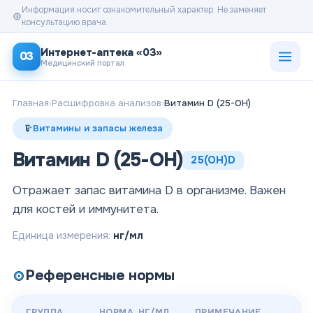
Информация носит ознакомительный характер. Не заменяет
консультацию врача.
Открыт
Интернет-аптека «03»
03
Медицинский портал
Главная
›
Расшифровка анализов
›
Витамин D (25-OH)
Витамины и запасы железа
Витамин D (25-OH)
25(OH)D
Отражает запас витамина D в организме. Важен
для костей и иммунитета.
Единица измерения:
нг/мл
Референсные нормы
ГРУППА
НОРМА
, НГ/МЛ
ПРИМЕЧАНИЕ