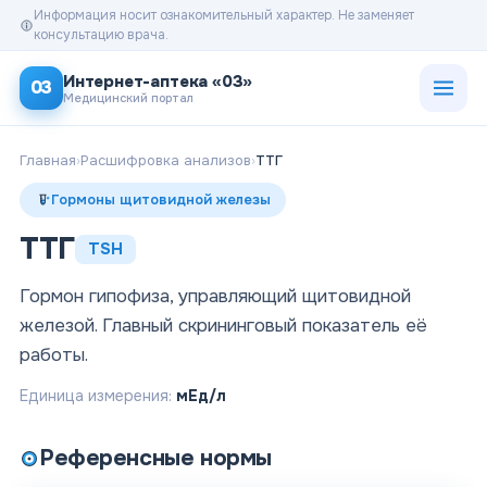
Информация носит ознакомительный характер. Не заменяет
консультацию врача.
Открыт
Интернет-аптека «03»
03
Медицинский портал
Главная
›
Расшифровка анализов
›
ТТГ
Гормоны щитовидной железы
ТТГ
TSH
Гормон гипофиза, управляющий щитовидной
железой. Главный скрининговый показатель её
работы.
Единица измерения:
мЕд/л
Референсные нормы