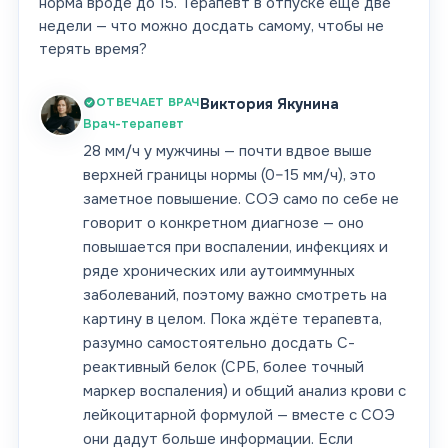
норма вроде до 15. Терапевт в отпуске ещё две
недели — что можно досдать самому, чтобы не
терять время?
ОТВЕЧАЕТ ВРАЧ
Виктория Якунина
Врач-терапевт
28 мм/ч у мужчины — почти вдвое выше
верхней границы нормы (0–15 мм/ч), это
заметное повышение. СОЭ само по себе не
говорит о конкретном диагнозе — оно
повышается при воспалении, инфекциях и
ряде хронических или аутоиммунных
заболеваний, поэтому важно смотреть на
картину в целом. Пока ждёте терапевта,
разумно самостоятельно досдать С-
реактивный белок (СРБ, более точный
маркер воспаления) и общий анализ крови с
лейкоцитарной формулой — вместе с СОЭ
они дадут больше информации. Если