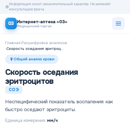
Информация носит ознакомительный характер. Не заменяет
консультацию врача.
Открыт
Интернет-аптека «03»
03
Медицинский портал
Главная
›
Расшифровка анализов
›
Скорость оседания эритроцитов
Общий анализ крови
Скорость оседания
эритроцитов
СОЭ
Неспецифический показатель воспаления: как
быстро оседают эритроциты.
Единица измерения:
мм/ч