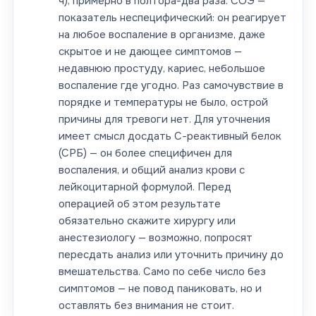
ч), примерно в полтора-два раза. СОЭ —
показатель неспецифический: он реагирует
на любое воспаление в организме, даже
скрытое и не дающее симптомов —
недавнюю простуду, кариес, небольшое
воспаление где угодно. Раз самочувствие в
порядке и температуры не было, острой
причины для тревоги нет. Для уточнения
имеет смысл досдать С-реактивный белок
(СРБ) — он более специфичен для
воспаления, и общий анализ крови с
лейкоцитарной формулой. Перед
операцией об этом результате
обязательно скажите хирургу или
анестезиологу — возможно, попросят
пересдать анализ или уточнить причину до
вмешательства. Само по себе число без
симптомов — не повод паниковать, но и
оставлять без внимания не стоит.