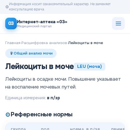
Информация носит ознакомительный характер. Не заменяет
консультацию врача.
Открыт
Интернет-аптека «03»
03
Медицинский портал
Главная
›
Расшифровка анализов
›
Лейкоциты в моче
Общий анализ мочи
Лейкоциты в моче
LEU (моча)
Лейкоциты в осадке мочи. Повышение указывает
на воспаление мочевых путей.
Единица измерения:
в п/зр
Референсные нормы
ГРУППА
ПОЛ
НОРМА
, В П/ЗР
ПРИМЕЧ