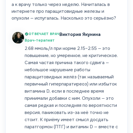
а к врачу только через неделю. Начиталась в
интернете про паращитовидные железы и
опухоли — испугалась. Насколько это серьёзно?
ОТВЕЧАЕТ ВРАЧ
Виктория Якунина
Врач-терапевт
2.68 ммоль/л при норме 2.15–2.55 — это
повышение, но умеренное, не критическое.
Самая частая причина такого сдвига —
небольшое нарушение работы
паращитовидных желёз (так называемый
первичный гиперпаратиреоз) или избыток
витамина D, если в последнее время
принимали добавки с ним. Опухоли — это
самая редкая и последняя по вероятности
версия, паниковать из-за неё точно не
стоит. К приёму имеет смысл досдать
паратгормон (ПТГ) и витамин D — вместе с