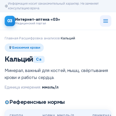
Информация носит ознакомительный характер. Не заменяет
консультацию врача.
Открыт
Интернет-аптека «03»
03
Медицинский портал
Главная
›
Расшифровка анализов
›
Кальций
Биохимия крови
Кальций
Ca
Минерал, важный для костей, мышц, свёртывания
крови и работы сердца.
Единица измерения:
ммоль/л
Референсные нормы
ГРУППА
НОРМА
, ММОЛЬ/Л
ПРИМЕЧАНИ