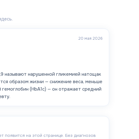
здесь.
20 мая 2026
–6,9 называют нарушенной гликемией натощак
ается образом жизни — снижение веса, меньше
й гемоглобин (HbA1c) — он отражает средний
евту.
ет появится на этой странице. Без диагнозов