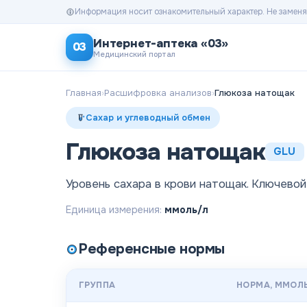
Информация носит ознакомительный характер. Не заменя
Интернет-аптека «03»
03
Медицинский портал
Главная
›
Расшифровка анализов
›
Глюкоза натощак
Сахар и углеводный обмен
Глюкоза натощак
GLU
Уровень сахара в крови натощак. Ключевой
Единица измерения:
ммоль/л
Референсные нормы
ГРУППА
НОРМА
, ММОЛ