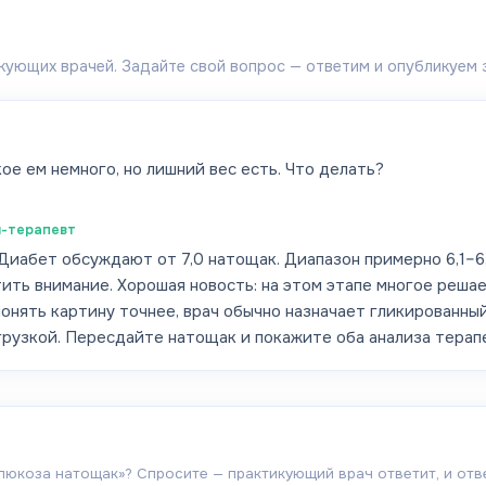
кующих врачей. Задайте свой вопрос — ответим и опубликуем 
ое ем немного, но лишний вес есть. Что делать?
-терапевт
. Диабет обсуждают от 7,0 натощак. Диапазон примерно 6,1
атить внимание. Хорошая новость: на этом этапе многое реш
онять картину точнее, врач обычно назначает гликированны
нагрузкой. Пересдайте натощак и покажите оба анализа терап
люкоза натощак
»? Спросите — практикующий врач ответит, и отв