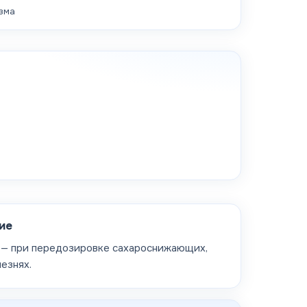
зма
ие
 — при передозировке сахароснижающих,
езнях.