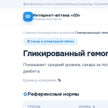
Информация носит ознакомительный характер. Не заменя
Интернет-аптека «03»
03
Медицинский портал
Главная
›
Расшифровка анализов
›
Гликированный гем
Сахар и углеводный обмен
Гликированный гемо
Показывает средний уровень сахара за по
диабета.
Единица измерения:
%
Референсные нормы
ГРУППА
НОРМА
, %