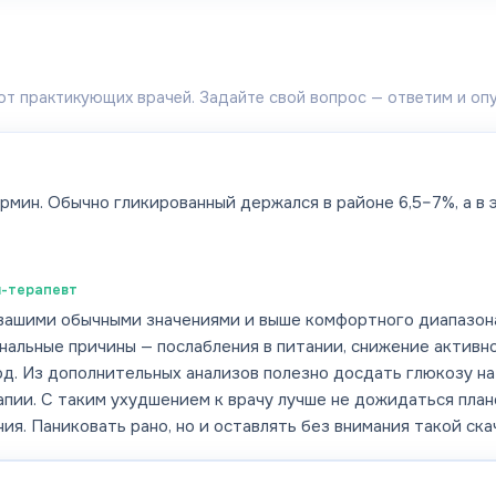
от практикующих врачей. Задайте свой вопрос — ответим и оп
рмин. Обычно гликированный держался в районе 6,5–7%, а в э
-терапевт
вашими обычными значениями и выше комфортного диапазона:
альные причины — послабления в питании, снижение активно
д. Из дополнительных анализов полезно досдать глюкозу на
пии. С таким ухудшением к врачу лучше не дожидаться план
я. Паниковать рано, но и оставлять без внимания такой ска