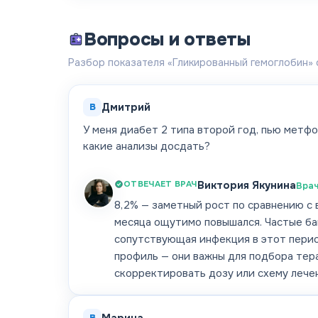
Вопросы и ответы
Разбор показателя «Гликированный гемоглобин» 
В
Дмитрий
У меня диабет 2 типа второй год, пью метфо
какие анализы досдать?
ОТВЕЧАЕТ ВРАЧ
Виктория Якунина
Врач
8,2% — заметный рост по сравнению с 
месяца ощутимо повышался. Частые бан
сопутствующая инфекция в этот перио
профиль — они важны для подбора тера
скорректировать дозу или схему лечени
В