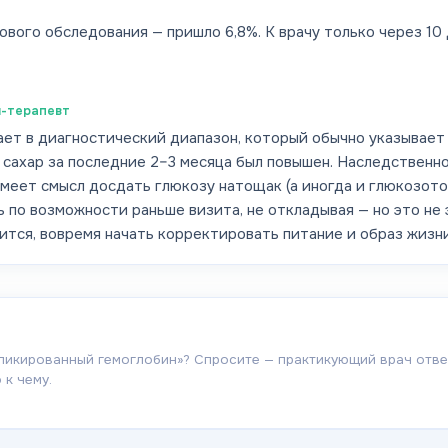
вого обследования — пришло 6,8%. К врачу только через 10 д
-терапевт
ает в диагностический диапазон, который обычно указывает
ий сахар за последние 2–3 месяца был повышен. Наследственн
меет смысл досдать глюкозу натощак (а иногда и глюкозото
ь по возможности раньше визита, не откладывая — но это не 
ится, вовремя начать корректировать питание и образ жизни
ликированный гемоглобин
»? Спросите — практикующий врач ответ
 к чему.