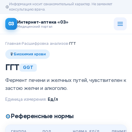
Информация носит ознакомительный характер. Не заменяет
консультацию врача.
Открыт
Интернет-аптека «03»
03
Медицинский портал
Главная
›
Расшифровка анализов
›
ГГТ
Биохимия крови
ГГТ
GGT
Фермент печени и желчных путей, чувствителен к
застою желчи и алкоголю.
Единица измерения:
Ед/л
Референсные нормы
ГРУППА
ПОЛ
НОРМА
, ЕД/Л
ПРИМЕЧА