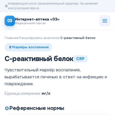
Информация носит ознакомительный характер. Не заменяет
консультацию врача.
Открыт
Интернет-аптека «03»
03
Медицинский портал
Главная
›
Расшифровка анализов
›
C-реактивный белок
Маркёры воспаления
C-реактивный белок
CRP
Чувствительный маркёр воспаления,
вырабатывается печенью в ответ на инфекцию и
повреждение.
Единица измерения:
мг/л
Референсные нормы