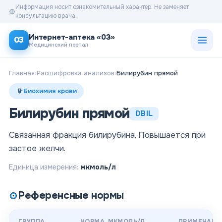
Информация носит ознакомительный характер. Не заменяет
консультацию врача.
Открыт
Интернет-аптека «03»
03
Медицинский портал
Главная
›
Расшифровка анализов
›
Билирубин прямой
Биохимия крови
Билирубин прямой
DBIL
Связанная фракция билирубина. Повышается при
застое желчи.
Единица измерения:
мкмоль/л
Референсные нормы
ГРУППА
НОРМА
, МКМОЛЬ/Л
ПРИМЕЧАНИ