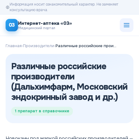
Информация носит ознакомительный характер. Не заменяет
консультацию врача.
Открыт
Интернет-аптека «03»
03
Медицинский портал
Главная
›
Производители
›
Различные российские производители (Дальхимфарм, Московский эндокринный завод и др.)
Различные российские
производители
(Дальхимфарм, Московский
эндокринный завод и др.)
1
препарат в справочнике
Новокаин под маркой российских производителей —