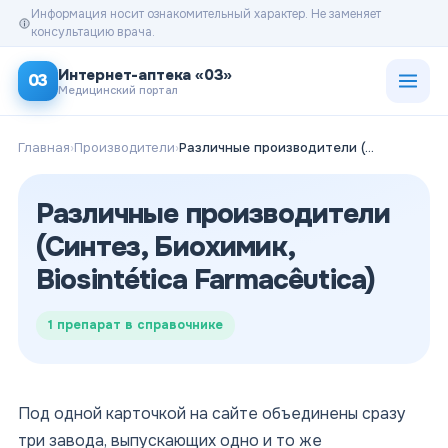
Информация носит ознакомительный характер. Не заменяет
консультацию врача.
Открыт
Интернет-аптека «03»
03
Медицинский портал
Главная
›
Производители
›
Различные производители (Синтез, Биохимик, Biosintética Farmacêutica)
Различные производители
(Синтез, Биохимик,
Biosintética Farmacêutica)
1
препарат в справочнике
Под одной карточкой на сайте объединены сразу
три завода, выпускающих одно и то же