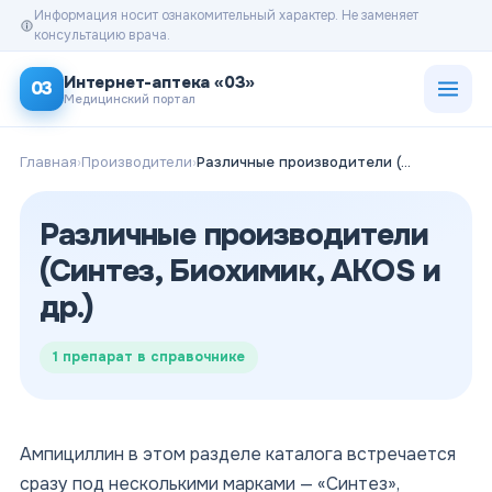
Информация носит ознакомительный характер. Не заменяет
консультацию врача.
Открыт
Интернет-аптека «03»
03
Медицинский портал
Главная
›
Производители
›
Различные производители (Синтез, Биохимик, АКOS и др.)
Различные производители
(Синтез, Биохимик, АКOS и
др.)
1
препарат в справочнике
Ампициллин в этом разделе каталога встречается
сразу под несколькими марками — «Синтез»,