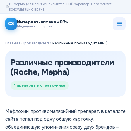
Информация носит ознакомительный характер. Не заменяет
консультацию врача.
Открыт
Интернет-аптека «03»
03
Медицинский портал
Главная
›
Производители
›
Различные производители (Roche, Mepha)
Различные производители
(Roche, Mepha)
1
препарат в справочнике
Мефлохин, противомалярийный препарат, в каталоге
сайта попал под одну общую карточку,
объединяющую упоминания сразу двух брендов —