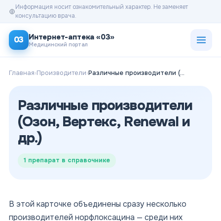
Информация носит ознакомительный характер. Не заменяет
консультацию врача.
Открыт
Интернет-аптека «03»
03
Медицинский портал
Главная
›
Производители
›
Различные производители (Озон, Вертекс, Renewal и др.)
Различные производители
(Озон, Вертекс, Renewal и
др.)
1
препарат в справочнике
В этой карточке объединены сразу несколько
производителей норфлоксацина — среди них