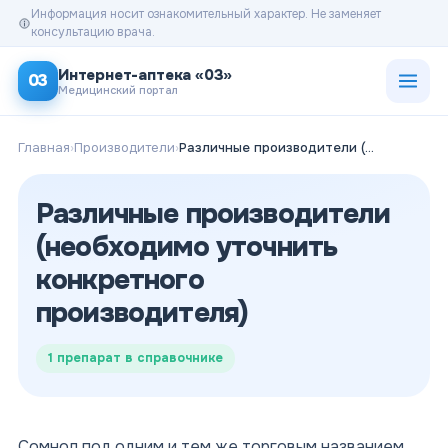
Информация носит ознакомительный характер. Не заменяет
консультацию врача.
Открыт
Интернет-аптека «03»
03
Медицинский портал
Главная
›
Производители
›
Различные производители (необходимо уточнить конкретного производителя)
Различные производители
(необходимо уточнить
конкретного
производителя)
1
препарат в справочнике
Сомнол под одним и тем же торговым названием