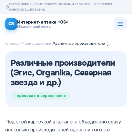
Информация носит ознакомительный характер. Не заменяет
консультацию врача.
Открыт
Интернет-аптека «03»
03
Медицинский портал
Главная
›
Производители
›
Различные производители (Эгис, Organika, Северная звезда и др.)
Различные производители
(Эгис, Organika, Северная
звезда и др.)
1
препарат в справочнике
Под этой карточкой в каталоге объединено сразу
несколько производителей одного и того же