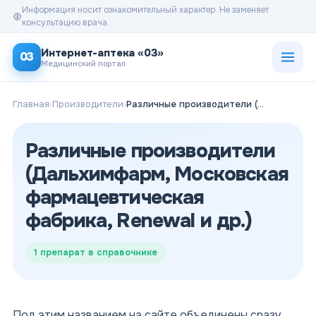
Информация носит ознакомительный характер. Не заменяет
консультацию врача.
Открыт
Интернет-аптека «03»
03
Медицинский портал
Главная
›
Производители
›
Различные производители (Дальхимфарм, Московская фармацевтическая фабрика, Renewal и др.)
Различные производители
(Дальхимфарм, Московская
фармацевтическая
фабрика, Renewal и др.)
1
препарат в справочнике
Под этим названием на сайте объединены сразу