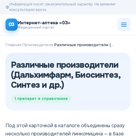
Информация носит ознакомительный характер. Не заменяет
консультацию врача.
Открыт
Интернет-аптека «03»
03
Медицинский портал
Главная
›
Производители
›
Различные производители (Дальхимфарм, Биосинтез, Синтез и др.)
Различные производители
(Дальхимфарм, Биосинтез,
Синтез и др.)
1
препарат в справочнике
Под этой карточкой в каталоге объединены сразу
несколько производителей линкомицина — в базе