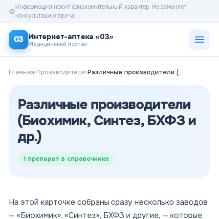
Информация носит ознакомительный характер. Не заменяет
консультацию врача.
Открыт
Интернет-аптека «03»
03
Медицинский портал
Главная
›
Производители
›
Различные производители (Биохимик, Синтез, БХФЗ и др.)
Различные производители
(Биохимик, Синтез, БХФЗ и
др.)
1
препарат в справочнике
На этой карточке собраны сразу несколько заводов
— «Биохимик», «Синтез», БХФЗ и другие, — которые