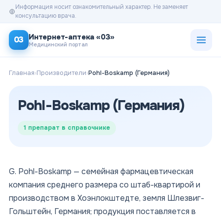
Информация носит ознакомительный характер. Не заменяет
консультацию врача.
Открыт
Интернет-аптека «03»
03
Медицинский портал
Главная
›
Производители
›
Pohl-Boskamp (Германия)
Pohl-Boskamp (Германия)
1
препарат в справочнике
G. Pohl-Boskamp — семейная фармацевтическая
компания среднего размера со штаб-квартирой и
производством в Хоэнлокштедте, земля Шлезвиг-
Гольштейн, Германия; продукция поставляется в