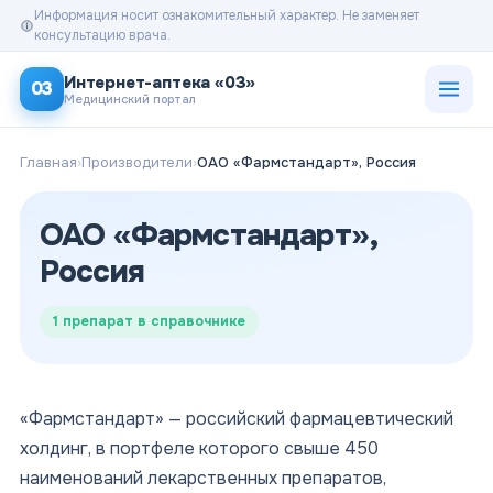
Информация носит ознакомительный характер. Не заменяет
консультацию врача.
Открыт
Интернет-аптека «03»
03
Медицинский портал
Главная
›
Производители
›
ОАО «Фармстандарт», Россия
ОАО «Фармстандарт»,
Россия
1
препарат в справочнике
«Фармстандарт» — российский фармацевтический
холдинг, в портфеле которого свыше 450
наименований лекарственных препаратов,