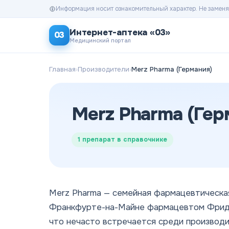
Информация носит ознакомительный характер. Не заменя
Интернет-аптека «03»
03
Медицинский портал
Главная
›
Производители
›
Merz Pharma (Германия)
Merz Pharma (Гер
1
препарат в справочнике
Merz Pharma — семейная фармацевтическая 
Франкфурте-на-Майне фармацевтом Фридр
что нечасто встречается среди производи