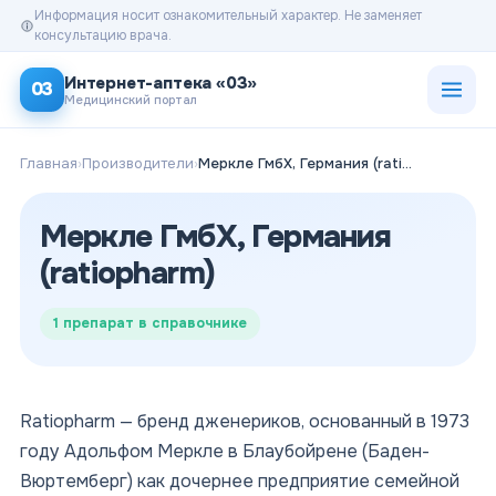
Информация носит ознакомительный характер. Не заменяет
консультацию врача.
Открыт
Интернет-аптека «03»
03
Медицинский портал
Главная
›
Производители
›
Меркле ГмбХ, Германия (ratiopharm)
Меркле ГмбХ, Германия
(ratiopharm)
1
препарат в справочнике
Ratiopharm — бренд дженериков, основанный в 1973
году Адольфом Меркле в Блаубойрене (Баден-
Вюртемберг) как дочернее предприятие семейной