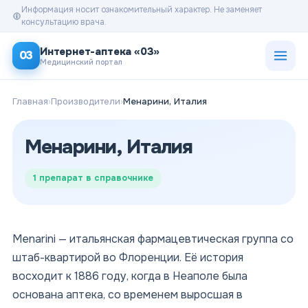
Информация носит ознакомительный характер. Не заменяет
консультацию врача.
Открыт
Интернет-аптека «03»
03
Медицинский портал
Главная
›
Производители
›
Менарини, Италия
Менарини, Италия
1
препарат в справочнике
Menarini — итальянская фармацевтическая группа со
штаб-квартирой во Флоренции. Её история
восходит к 1886 году, когда в Неаполе была
основана аптека, со временем выросшая в