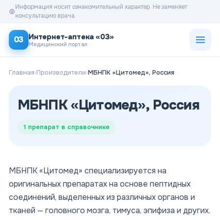
Информация носит ознакомительный характер. Не заменяет
консультацию врача.
Открыт
Интернет-аптека «03»
03
Медицинский портал
Главная
›
Производители
›
МБНПК «Цитомед», Россия
МБНПК «Цитомед», Россия
1
препарат в справочнике
МБНПК «Цитомед» специализируется на
оригинальных препаратах на основе пептидных
соединений, выделенных из различных органов и
тканей — головного мозга, тимуса, эпифиза и других.