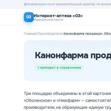
Информация носит ознакомительный характер. Не заменя
Интернет-аптека «03»
03
Медицинский портал
Главная
›
Производители
›
Канонфарма прод
1
препарат в справочнике
Три площадки объединены в этой карточке
«Оболенское» и «Нижфарм» — самостояте
производители, не образующие единую гру