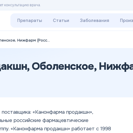
ет консультацию врача.
Препараты
Статьи
Заболевания
Прои
Канонфарма продакшн, Оболенское, Нижфарм (Россия)
акшн, Оболенское, Нижфа
 поставщика: «Канонфарма продакшн»,
льные российские фармацевтические
ппу. «Канонфарма продакшн» работает с 1998