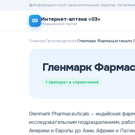
Информация носит ознакомительный характер. Не заменя
Интернет-аптека «03»
03
Медицинский портал
Главная
›
Производители
›
Гленмарк Фармасьютикалз Л
Гленмарк Фармас
1
препарат в справочнике
Glenmark Pharmaceuticals — индийская фар
исследовательским подразделением, рабо
Америки и Европы до Азии, Африки и Латин