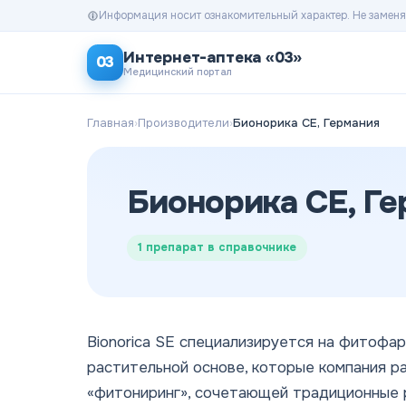
Информация носит ознакомительный характер. Не заменя
Интернет-аптека «03»
03
Медицинский портал
Главная
›
Производители
›
Бионорика СЕ, Германия
Бионорика СЕ, Г
1
препарат в справочнике
Bionorica SE специализируется на фитофа
растительной основе, которые компания р
«фитониринг», сочетающей традиционные 