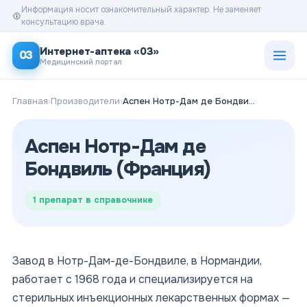
Информация носит ознакомительный характер. Не заменяет
консультацию врача.
Открыт
Интернет-аптека «03»
03
Медицинский портал
Главная
›
Производители
›
Аспен Нотр-Дам де Бондвиль (Франция)
Аспен Нотр-Дам де
Бондвиль (Франция)
1
препарат в справочнике
Завод в Нотр-Дам-де-Бондвиле, в Нормандии,
работает с 1968 года и специализируется на
стерильных инъекционных лекарственных формах —