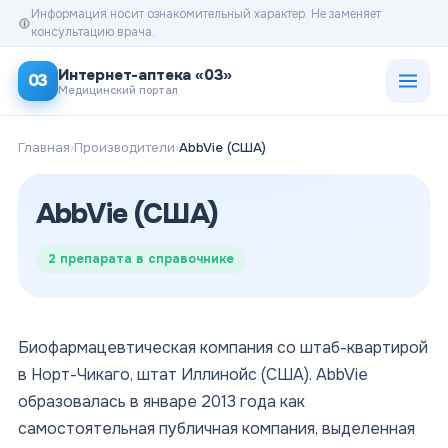
Информация носит ознакомительный характер. Не заменяет
консультацию врача.
Открыт
Интернет-аптека «03»
03
Медицинский портал
Главная
›
Производители
›
AbbVie (США)
AbbVie (США)
2
препарата в справочнике
Биофармацевтическая компания со штаб-квартирой
в Норт-Чикаго, штат Иллинойс (США). AbbVie
образовалась в январе 2013 года как
самостоятельная публичная компания, выделенная