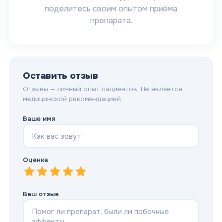
поделитесь своим опытом приёма
препарата.
Оставить отзыв
Отзывы — личный опыт пациентов. Не является
медицинской рекомендацией.
Ваше имя
Оценка
1
—
2
Очень плохо
—
3
Плохо
—
4
Нормально
—
5
Хорошо
—
Отлично
Ваш отзыв