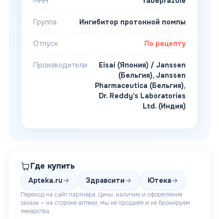
МНН
rabeprazole
Группа
Ингибитор протонной помпы
Отпуск
По рецепту
Производители
Eisai (Япония) / Janssen
(Бельгия)
,
Janssen
Pharmaceutica (Бельгия)
,
Dr. Reddy's Laboratories
Ltd. (Индия)
Где купить
Apteka.ru
Здравсити
Ютека
Переход на сайт партнёра. Цены, наличие и оформление
заказа — на стороне аптеки, мы не продаём и не бронируем
лекарства.