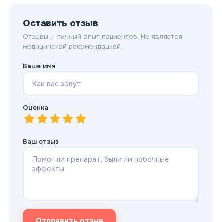
Оставить отзыв
Отзывы — личный опыт пациентов. Не является
медицинской рекомендацией.
Ваше имя
Оценка
1
—
2
Очень плохо
—
3
Плохо
—
4
Нормально
—
5
Хорошо
—
Отлично
Ваш отзыв
Отправить отзыв