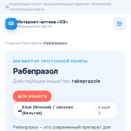
Информация носит ознакомительный характер. Не заменяет
консультацию врача.
Открыт
Интернет-аптека «03»
03
Медицинский портал
Главная
›
Препараты
›
Рабепразол
ИНГИБИТОР ПРОТОННОЙ ПОМПЫ
Рабепразол
Действующее вещество:
rabeprazole
По рецепту
Eisai (Япония) / Janssen
и ещё
(Бельгия)
2
Рабепразол — это современный препарат для