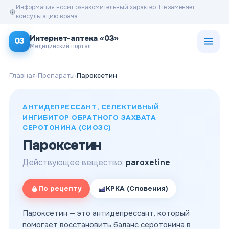
Информация носит ознакомительный характер. Не заменяет
консультацию врача.
Открыт
Интернет-аптека «03»
03
Медицинский портал
Главная
›
Препараты
›
Пароксетин
АНТИДЕПРЕССАНТ, СЕЛЕКТИВНЫЙ
ИНГИБИТОР ОБРАТНОГО ЗАХВАТА
СЕРОТОНИНА (СИОЗС)
Пароксетин
Действующее вещество:
paroxetine
По рецепту
КРКА (Словения)
Пароксетин — это антидепрессант, который
помогает восстановить баланс серотонина в