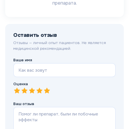
препарата.
Оставить отзыв
Отзывы — личный опыт пациентов. Не является
медицинской рекомендацией.
Ваше имя
Оценка
1
—
2
Очень плохо
—
3
Плохо
—
4
Нормально
—
5
Хорошо
—
Отлично
Ваш отзыв