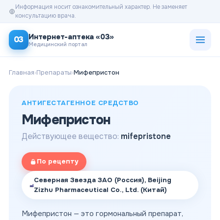
Информация носит ознакомительный характер. Не заменяет
консультацию врача.
Открыт
Интернет-аптека «03»
03
Медицинский портал
Главная
›
Препараты
›
Мифепристон
АНТИГЕСТАГЕННОЕ СРЕДСТВО
Мифепристон
Действующее вещество:
mifepristone
По рецепту
Северная Звезда ЗАО (Россия), Beijing
Zizhu Pharmaceutical Co., Ltd. (Китай)
Мифепристон — это гормональный препарат,