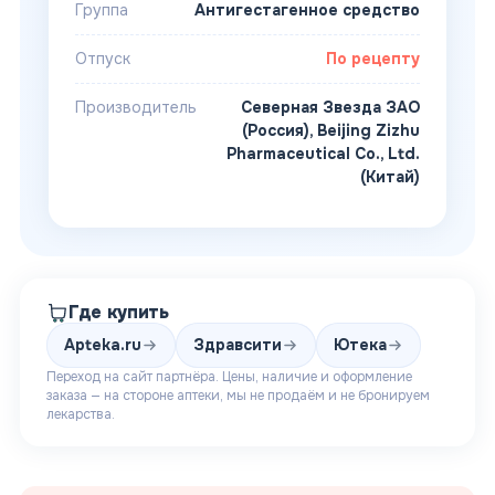
Группа
Антигестагенное средство
Отпуск
По рецепту
Производитель
Северная Звезда ЗАО
(Россия), Beijing Zizhu
Pharmaceutical Co., Ltd.
(Китай)
Где купить
Apteka.ru
Здравсити
Ютека
Переход на сайт партнёра. Цены, наличие и оформление
заказа — на стороне аптеки, мы не продаём и не бронируем
лекарства.