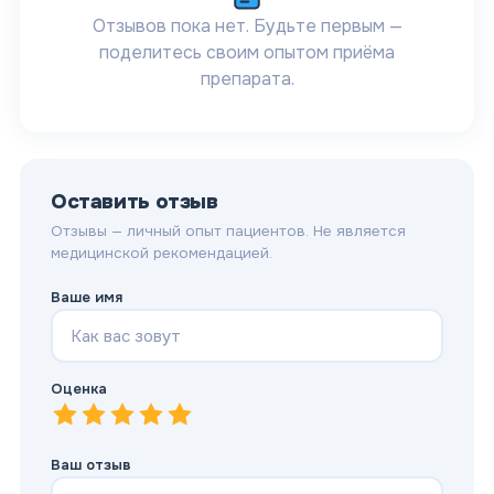
Отзывов пока нет. Будьте первым —
поделитесь своим опытом приёма
препарата.
Оставить отзыв
Отзывы — личный опыт пациентов. Не является
медицинской рекомендацией.
Ваше имя
Оценка
1
—
2
Очень плохо
—
3
Плохо
—
4
Нормально
—
5
Хорошо
—
Отлично
Ваш отзыв