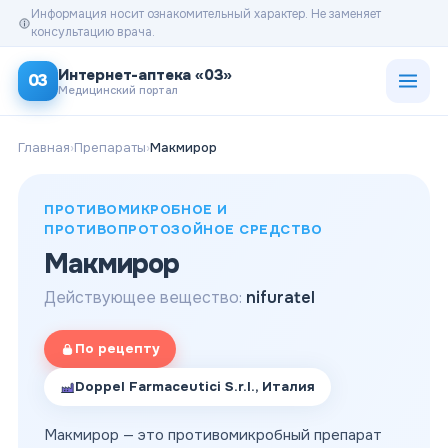
Информация носит ознакомительный характер. Не заменяет
консультацию врача.
Открыт
Интернет-аптека «03»
03
Медицинский портал
Главная
›
Препараты
›
Макмирор
ПРОТИВОМИКРОБНОЕ И
ПРОТИВОПРОТОЗОЙНОЕ СРЕДСТВО
Макмирор
Действующее вещество:
nifuratel
По рецепту
Doppel Farmaceutici S.r.l., Италия
Макмирор — это противомикробный препарат