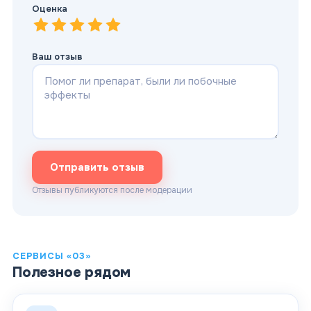
Оценка
1
—
2
Очень плохо
—
3
Плохо
—
4
Нормально
—
5
Хорошо
—
Отлично
Ваш отзыв
Отправить отзыв
Отзывы публикуются после модерации
СЕРВИСЫ «03»
Полезное рядом