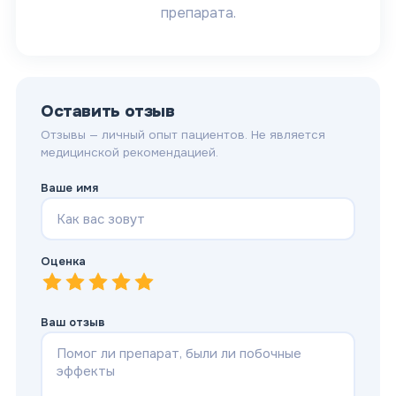
препарата.
Оставить отзыв
Отзывы — личный опыт пациентов. Не является
медицинской рекомендацией.
Ваше имя
Оценка
1
—
2
Очень плохо
—
3
Плохо
—
4
Нормально
—
5
Хорошо
—
Отлично
Ваш отзыв