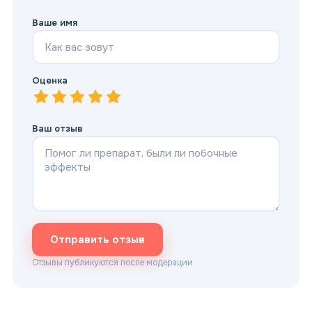
Ваше имя
Оценка
1
—
2
Очень плохо
—
3
Плохо
—
4
Нормально
—
5
Хорошо
—
Отлично
Ваш отзыв
Отправить отзыв
Отзывы публикуются после модерации