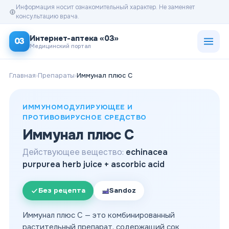
Информация носит ознакомительный характер. Не заменяет
консультацию врача.
Открыт
Интернет-аптека «03»
03
Медицинский портал
Главная
›
Препараты
›
Иммунал плюс С
ИММУНОМОДУЛИРУЮЩЕЕ И
ПРОТИВОВИРУСНОЕ СРЕДСТВО
Иммунал плюс С
Действующее вещество:
echinacea
purpurea herb juice + ascorbic acid
Без рецепта
Sandoz
Иммунал плюс С — это комбинированный
растительный препарат, содержащий сок