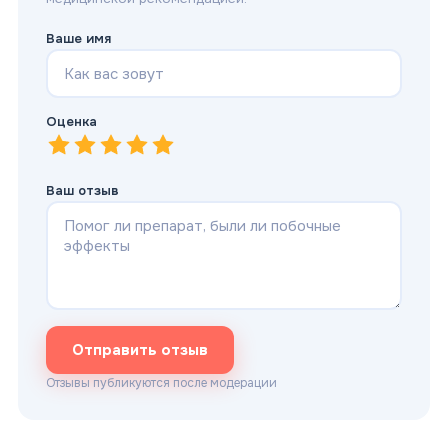
Ваше имя
Оценка
1
—
2
Очень плохо
—
3
Плохо
—
4
Нормально
—
5
Хорошо
—
Отлично
Ваш отзыв
Отправить отзыв
Отзывы публикуются после модерации