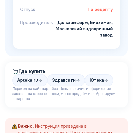
Отпуск
По рецепту
Производитель
Дальхимфарм, Биохимик,
Московский эндокринный
завод
Где купить
Apteka.ru
Здравсити
Ютека
Переход на сайт партнёра. Цены, наличие и оформление
заказа — на стороне аптеки, мы не продаём и не бронируем
лекарства.
Важно.
Инструкция приведена в
ознакомительных целях. Перед применением